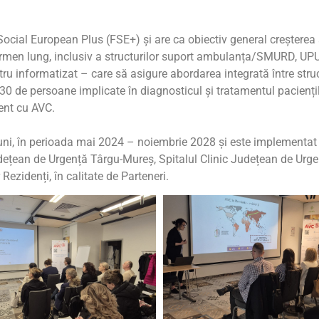
ial European Plus (FSE+) și are ca obiectiv general creșterea acce
ermen lung, inclusiv a structurilor suport ambulanța/SMURD, UPU
tru informatizat – care să asigure abordarea integrată între struc
 de persoane implicate în diagnosticul și tratamentul paciențilo
ient cu AVC.
luni, în perioada mai 2024 – noiembrie 2028 și este implementat î
c Județean de Urgență Târgu-Mureș, Spitalul Clinic Județean de Ur
ezidenți, în calitate de Parteneri.