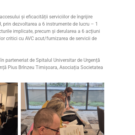
sului și eficacității serviciilor de îngrijire
, prin dezvoltarea a 6 instrumente de lucru – 1
turile implicate, precum și derularea a 6 acțiuni
r critici cu AVC acut/furnizarea de servicii de
n parteneriat de Spitalul Universitar de Urgență
gență Pius Brînzeu Timișoara, Asociația Societatea