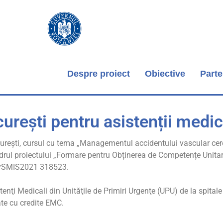
Despre proiect
Obiective
Parte
urești pentru asistenții medi
urești, cursul cu tema „Managementul accidentului vascular cere
adrul proiectului „Formare pentru Obținerea de Competențe Unitare 
MySMIS2021 318523.
nţi Medicali din Unităţile de Primiri Urgenţe (UPU) de la spitale 
ate cu credite EMC.